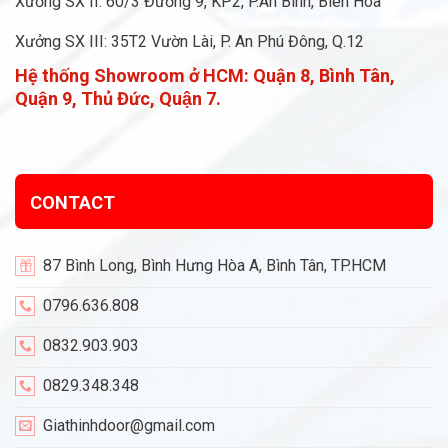
Xưởng SX II: 60/3 Đường 9, KP2, P.An Bình, Biên Hòa
Xưởng SX III: 35T2 Vườn Lài, P. An Phú Đông, Q.12
Hệ thống Showroom ở HCM:
Quận 8, Bình Tân,
Quận 9, Thủ Đức, Quận 7.
CONTACT
87 Bình Long, Bình Hưng Hòa A, Bình Tân, TP.HCM
0796.636.808
0832.903.903
0829.348.348
Giathinhdoor@gmail.com