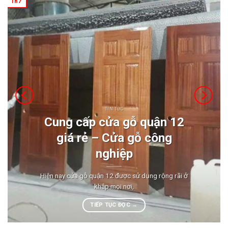
Th7
TIN TỨC
Cung cấp cửa gỗ quận 12
giá rẻ – Cửa gỗ công
nghiệp
Hiện nay cửa gỗ quận 12 được sử dụng rộng rãi ở
khắp mọi nơi,
TIẾP TỤC ĐỌC
→