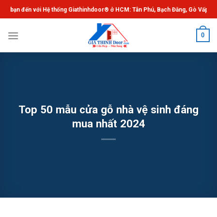
Chuyển
 Hệ thống Giathinhdoor® ở HCM: Tân Phú, Bạch Đằng, Gò Vấp, Thủ Đức. ®Giat
đến
nội
0
dung
Top 50 mẫu cửa gỗ nhà vệ sinh đáng
mua nhất 2024