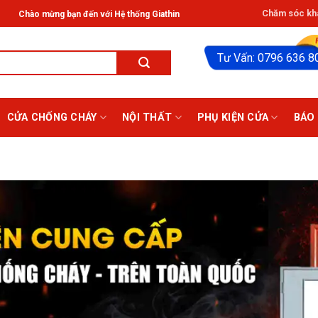
Chăm sóc khá
đến với Hệ thống Giathinhdoor® ở HCM: Tân Phú, Bạch Đằng, Gò Vấp, Thủ Đức.
Tư Vấn: 0796 636 8
CỬA CHỐNG CHÁY
NỘI THẤT
PHỤ KIỆN CỬA
BÁO 