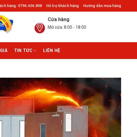
ch hàng: 0796.636.808
Hỗ trợ khách hàng
Hướng dẫn mua hàng
 ®Giathinhdoor.com
Cửa hàng
08
Mở cửa: 8:00 - 18:00
GIÁ
TIN TỨC
LIÊN HỆ