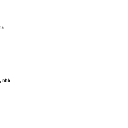
há
, nhà