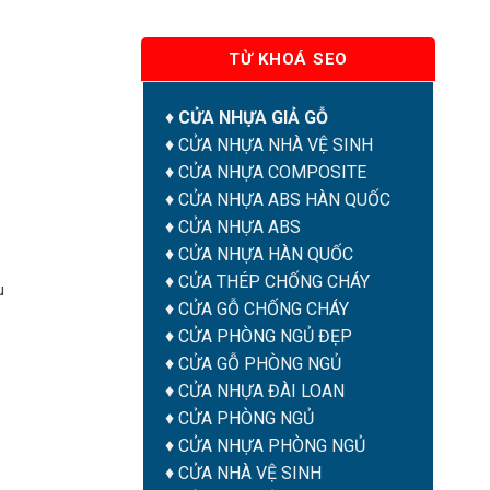
TỪ KHOÁ SEO
♦
CỬA NHỰA GIẢ GỖ
♦
CỬA NHỰA NHÀ VỆ SINH
♦
CỬA NHỰA COMPOSITE
♦
CỬA NHỰA ABS HÀN QUỐC
♦
CỬA NHỰA ABS
♦
CỬA NHỰA HÀN QUỐC
♦
CỬA THÉP CHỐNG CHÁY
u
♦
CỬA GỖ CHỐNG CHÁY
♦
CỬA PHÒNG NGỦ ĐẸP
♦
CỬA GỖ PHÒNG NGỦ
♦
CỬA NHỰA ĐÀI LOAN
♦
CỬA PHÒNG NGỦ
♦
CỬA NHỰA PHÒNG NGỦ
♦
CỬA NHÀ VỆ SINH