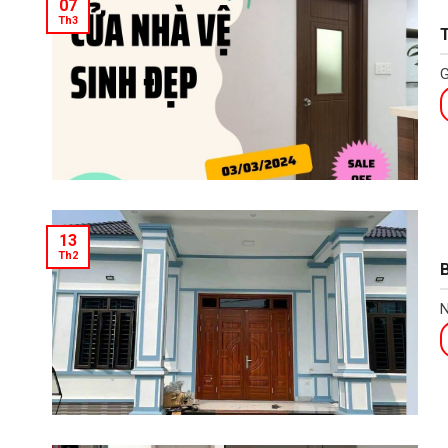
07
Th3
T
G
13
Th2
B
N