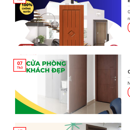
B
G
n
07
Th3
C
N