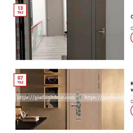
13
Th2
C
C
07
Th2
K
v
C