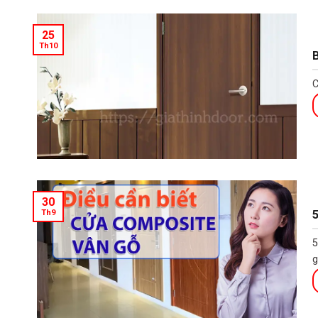
25
Th10
B
C
30
5
Th9
5
g