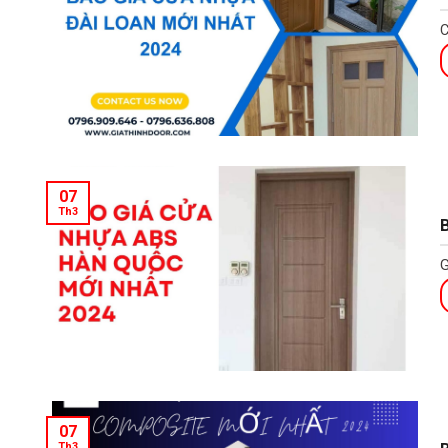
C
07
Th3
B
G
07
Th3