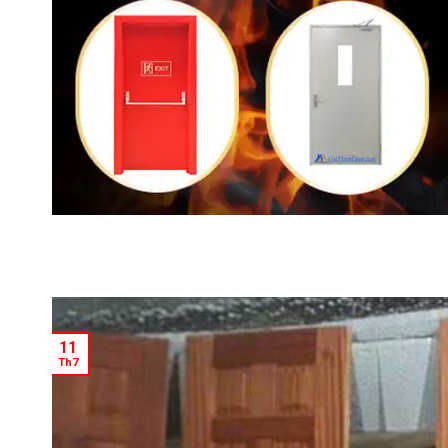
11
Th7