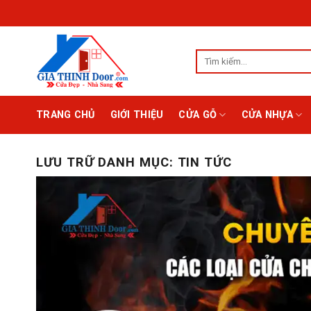
Chuyển
Chào mừng bạn 
đến
nội
Tìm
dung
kiếm:
TRANG CHỦ
GIỚI THIỆU
CỬA GỖ
CỬA NHỰA
LƯU TRỮ DANH MỤC:
TIN TỨC