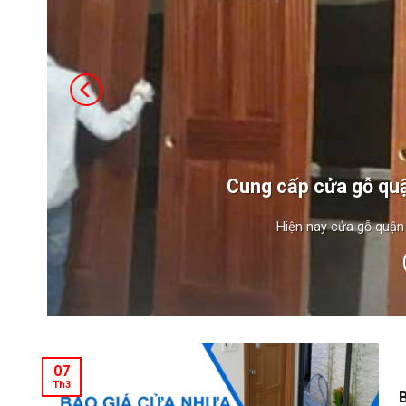
Cung cấp cửa gỗ quậ
Hiện nay cửa gỗ quận 
07
Th3
B