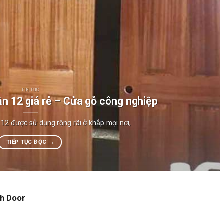
TIN TỨC
n 12 giá rẻ – Cửa gỗ công nghiệp
12 được sử dụng rộng rãi ở khắp mọi nơi,
TIẾP TỤC ĐỌC
→
nh Door