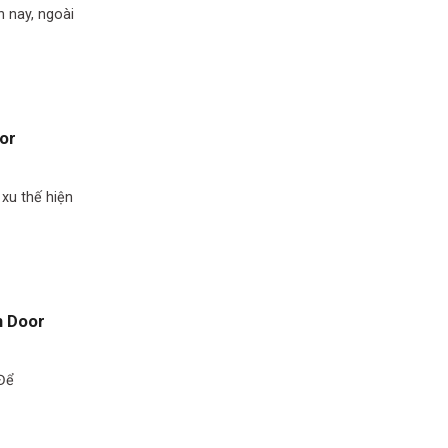
n nay, ngoài
or
xu thế hiện
h Door
 Để