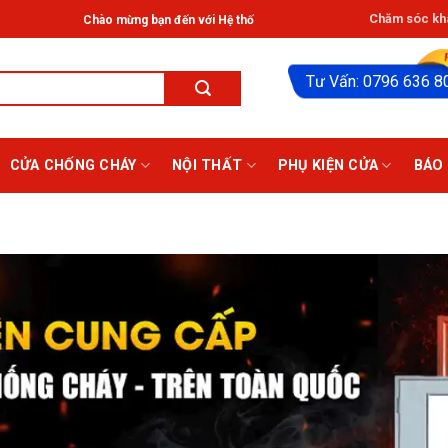
Chăm sóc khá
o mừng bạn đến với Hệ thống Giathinhdoor® ở HCM: Tân Phú, Bạch Đằng, Gò V
Tư Vấn: 0796 636 8
CỬA CHỐNG CHÁY
NỘI THẤT
PHỤ KIỆN CỬA
BÁO 