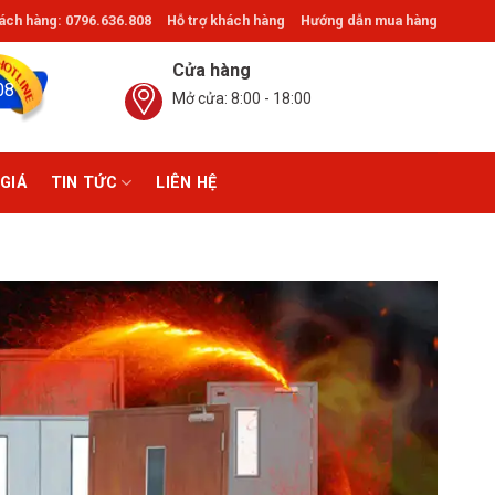
ch hàng: 0796.636.808
Hỗ trợ khách hàng
Hướng dẫn mua hàng
ấp, Thủ Đức. ®Giathinhdoor.com
Cửa hàng
08
Mở cửa: 8:00 - 18:00
GIÁ
TIN TỨC
LIÊN HỆ