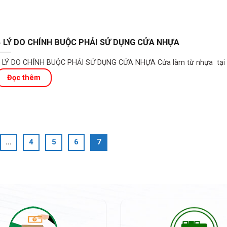
4 LÝ DO CHÍNH BUỘC PHẢI SỬ DỤNG CỬA NHỰA
 LÝ DO CHÍNH BUỘC PHẢI SỬ DỤNG CỬA NHỰA Cửa làm từ nhựa tại 
…
4
5
6
7