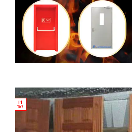
11
Th7