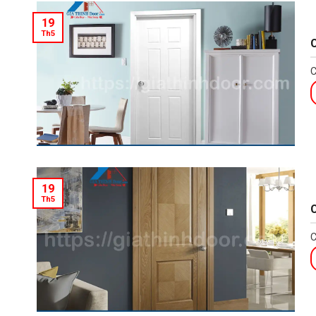
19
Th5
C
C
19
Th5
C