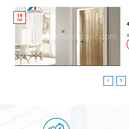
19
Th5
4
1