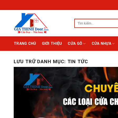
Chuyển
Chà
đến
nội
Tìm
dung
kiếm:
TRANG CHỦ
GIỚI THIỆU
CỬA GỖ
CỬA NHỰA
LƯU TRỮ DANH MỤC:
TIN TỨC