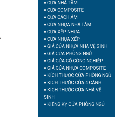
♦
CỬA NHÀ TẮM
♦
CỬA COMPOSITE
♦
CỬA CÁCH ÂM
♦
CỬA NHỰA NHÀ TẮM
♦ CỬA XẾP NHỰA
ó
♦ CỬA NHỰA XẾP
♦
GIÁ CỬA NHỰA NHÀ VỆ SINH
♦
GIÁ CỬA PHÒNG NGỦ
♦
GIÁ CỬA GỖ CÔNG NGHIỆP
♦
GIÁ CỬA NHỰA COMPOSITE
♦
KÍCH THƯỚC CỬA PHÒNG NGỦ
♦
KÍCH THƯỚC CỬA 4 CÁNH
♦
KÍCH THƯỚC CỬA NHÀ VỆ
SINH
♦
KIÊNG KỴ CỬA PHÒNG NGỦ