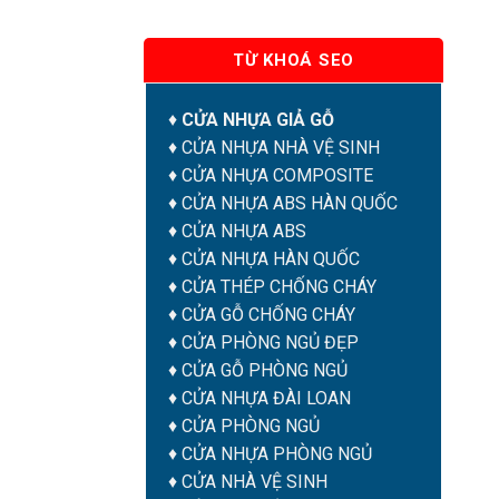
TỪ KHOÁ SEO
♦
CỬA NHỰA GIẢ GỖ
♦
CỬA NHỰA NHÀ VỆ SINH
♦
CỬA NHỰA COMPOSITE
♦
CỬA NHỰA ABS HÀN QUỐC
♦
CỬA NHỰA ABS
♦
CỬA NHỰA HÀN QUỐC
♦
CỬA THÉP CHỐNG CHÁY
♦
CỬA GỖ CHỐNG CHÁY
♦
CỬA PHÒNG NGỦ ĐẸP
♦
CỬA GỖ PHÒNG NGỦ
♦
CỬA NHỰA ĐÀI LOAN
♦
CỬA PHÒNG NGỦ
♦
CỬA NHỰA PHÒNG NGỦ
♦
CỬA NHÀ VỆ SINH