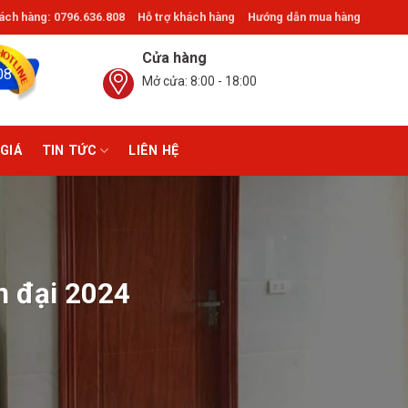
ch hàng: 0796.636.808
Hỗ trợ khách hàng
Hướng dẫn mua hàng
Gò Vấp, Thủ Đức. ®Giathinhdoor.com
Cửa hàng
08
Mở cửa: 8:00 - 18:00
GIÁ
TIN TỨC
LIÊN HỆ
n đại 2024