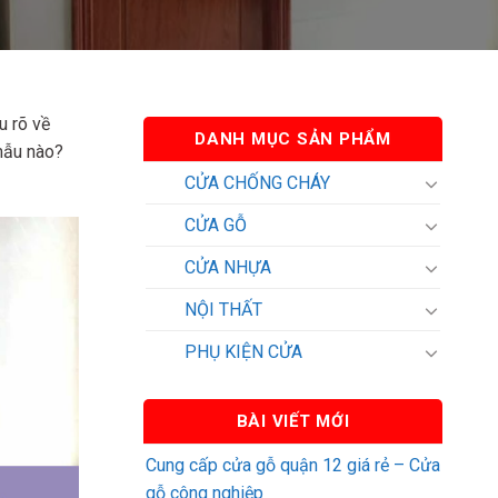
u rõ về
DANH MỤC SẢN PHẨM
mẫu nào?
CỬA CHỐNG CHÁY
CỬA GỖ
CỬA NHỰA
NỘI THẤT
PHỤ KIỆN CỬA
BÀI VIẾT MỚI
Cung cấp cửa gỗ quận 12 giá rẻ – Cửa
gỗ công nghiệp