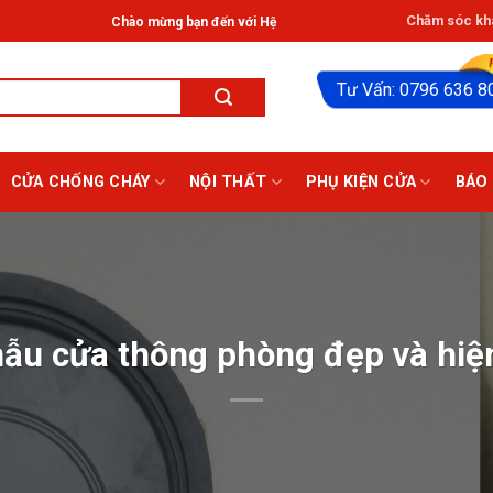
Chăm sóc khá
Chào mừng bạn đến với Hệ thống Giathinhdoor® ở HCM: Tân Phú, Bạch Đằng, 
Tư Vấn: 0796 636 8
CỬA CHỐNG CHÁY
NỘI THẤT
PHỤ KIỆN CỬA
BÁO 
ẫu cửa thông phòng đẹp và hiệ