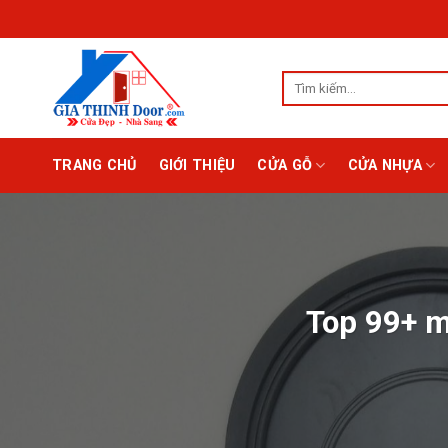
Chuyển
đến
nội
Tìm
dung
kiếm:
TRANG CHỦ
GIỚI THIỆU
CỬA GỖ
CỬA NHỰA
Top 99+ m