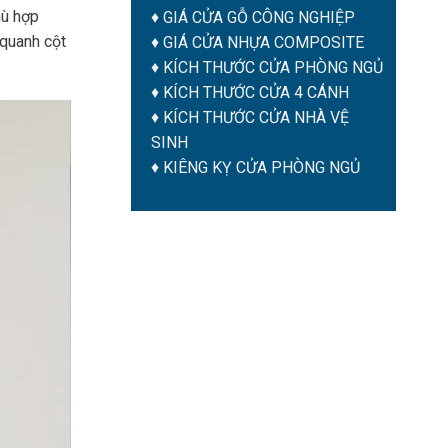
hù hợp
♦
GIÁ CỬA GỖ CÔNG NGHIỆP
 quanh cột
♦
GIÁ CỬA NHỰA COMPOSITE
♦
KÍCH THƯỚC CỬA PHÒNG NGỦ
♦
KÍCH THƯỚC CỬA 4 CÁNH
♦
KÍCH THƯỚC CỬA NHÀ VỆ
SINH
♦
KIÊNG KỴ CỬA PHÒNG NGỦ