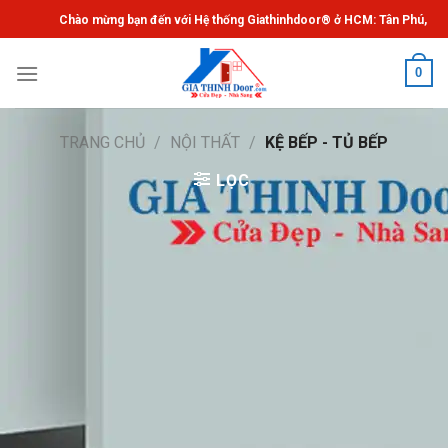
Chuyển
Chào mừng bạn đến với Hệ thống Giathinhdoor® ở HCM: Tân Phú, Bạch 
đến
nội
0
dung
TRANG CHỦ
/
NỘI THẤT
/
KỆ BẾP - TỦ BẾP
LỌC