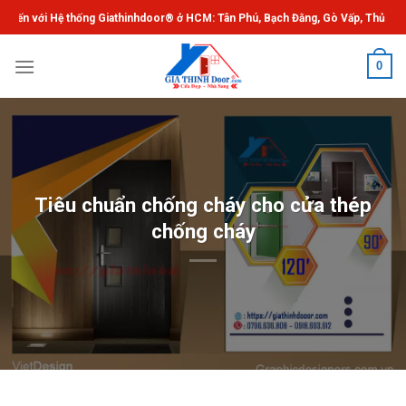
Chuyển
ống Giathinhdoor® ở HCM: Tân Phú, Bạch Đằng, Gò Vấp, Thủ Đức. ®Giathinhdo
đến
nội
0
dung
Tiêu chuẩn chống cháy cho cửa thép
chống cháy