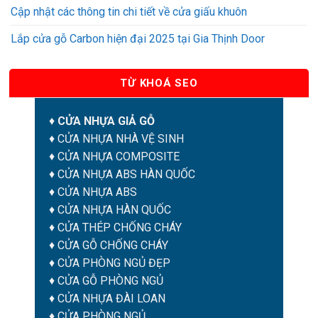
Cập nhật các thông tin chi tiết về cửa giấu khuôn
Lắp cửa gỗ Carbon hiện đại 2025 tại Gia Thịnh Door
TỪ KHOÁ SEO
♦
CỬA NHỰA GIẢ GỖ
♦
CỬA NHỰA NHÀ VỆ SINH
♦
CỬA NHỰA COMPOSITE
♦
CỬA NHỰA ABS HÀN QUỐC
♦
CỬA NHỰA ABS
♦
CỬA NHỰA HÀN QUỐC
♦
CỬA THÉP CHỐNG CHÁY
♦
CỬA GỖ CHỐNG CHÁY
♦
CỬA PHÒNG NGỦ ĐẸP
♦
CỬA GỖ PHÒNG NGỦ
♦
CỬA NHỰA ĐÀI LOAN
♦
CỬA PHÒNG NGỦ