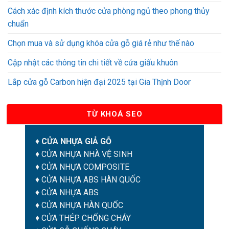
Cách xác định kích thước cửa phòng ngủ theo phong thủy
chuẩn
Chọn mua và sử dụng khóa cửa gỗ giá rẻ như thế nào
Cập nhật các thông tin chi tiết về cửa giấu khuôn
Lắp cửa gỗ Carbon hiện đại 2025 tại Gia Thịnh Door
TỪ KHOÁ SEO
♦
CỬA NHỰA GIẢ GỖ
♦
CỬA NHỰA NHÀ VỆ SINH
♦
CỬA NHỰA COMPOSITE
♦
CỬA NHỰA ABS HÀN QUỐC
♦
CỬA NHỰA ABS
♦
CỬA NHỰA HÀN QUỐC
♦
CỬA THÉP CHỐNG CHÁY