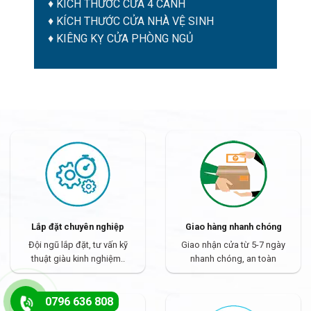
♦
KÍCH THƯỚC CỬA 4 CÁNH
♦
KÍCH THƯỚC CỬA NHÀ VỆ SINH
♦
KIÊNG KỴ CỬA PHÒNG NGỦ
Lắp đặt chuyên nghiệp
Giao hàng nhanh chóng
Đội ngũ lắp đặt, tư vấn kỹ
Giao nhận cửa từ 5-7 ngày
thuật giàu kinh nghiệm..
nhanh chóng, an toàn
0796 636 808