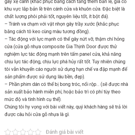
gây xệ cánh (khắc phục bằng cách tăng thêm bản lề, gia cố
khu vực lắp bản lề trên cánh cửa và khuôn cửa. Đặc biệt là
chất lượng phôi phải tốt, nguyên liệu tốt, ít bột đá).
– Tránh va chạm với vật nhọn gây trầy xước (khắc phục
bằng cách tô keo cùng màu tương đồng)..
– Tác động với lực mạnh có thể gây nứt vỡ, thậm chí hỏng
cửa (cửa gỗ nhựa composite Gia Thịnh Door được thử
nghiệm lực tác động mạnh trên tấm panel cửa, khả năng
chịu lực tác động, chịu lực phá hủy rất tốt. Tuy nhiên chúng
tôi vẫn khuyến cáo người sử dụng hạn chế va đập mạnh để
sản phẩm được sử dụng lâu bền, đẹp).
– Phần phim dán có thể bị bong tróc, nổi rộp… (sẽ được nhà
sản xuất bảo hành miễn phí, hoặc bảo trì có phí tùy theo
mức độ và tình hình cụ thể).
Chúng tôi hy vọng với bài viết này, quý khách hàng sẽ trả lời
được câu hỏi cửa gỗ nhựa là gì.
Đánh giá bài viết