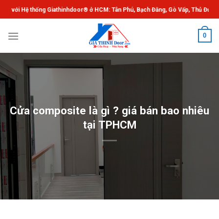
Chuyển
nhdoor® ở HCM: Tân Phú, Bạch Đằng, Gò Vấp, Thủ Đức. ®Giathinhdoor.com
đến
nội
0
dung
Cửa composite là gì ? giá bán bao nhiêu
tại TPHCM