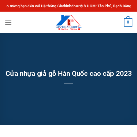
Chuyển
ừng bạn đến với Hệ thống Giathinhdoor® ở HCM: Tân Phú, Bạch Đằng, Gò Vấp,
đến
nội
0
dung
Cửa nhựa giả gỗ Hàn Quốc cao cấp 2023