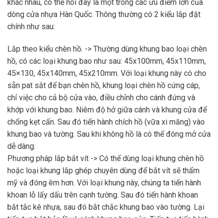
khác nhau, có thể nói đây là một trong các ưu điểm lớn của
dòng cửa nhựa Hàn Quốc. Thông thường có 2 kiểu lắp đặt
chính như sau:
Lắp theo kiểu chèn hồ. -> Thường dùng khung bao loại chèn
hồ, có các loại khung bao như sau: 45x100mm, 45x110mm,
45×130, 45x140mm, 45x210mm. Với loại khung này có cho
sẵn pat sắt để bạn chèn hồ, khung loại chèn hồ cứng cáp,
chỉ việc cho cả bộ cửa vào, điều chỉnh cho cánh đứng và
khớp với khung bao. Niêm độ hở giữa cánh và khung cửa để
chống kẹt cấn. Sau đó tiến hành chích hồ (vữa xi măng) vào
khung bao và tường. Sau khi không hồ là có thể đóng mở cửa
dễ dàng.
Phương pháp lắp bắt vít -> Có thể dùng loại khung chèn hồ
hoặc loại khung lắp ghép chuyên dùng để bắt vít sẽ thẩm
mỹ và đóng êm hơn. Với loại khung này, chúng ta tiến hành
khoan lỗ lấy dấu trên cạnh tường. Sau đó tiến hành khoan
bắt tắc kê nhựa, sau đó bắt chắc khung bao vào tường. Lại