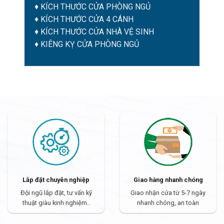
♦
KÍCH THƯỚC CỬA PHÒNG NGỦ
♦
KÍCH THƯỚC CỬA 4 CÁNH
♦
KÍCH THƯỚC CỬA NHÀ VỆ SINH
♦
KIÊNG KỴ CỬA PHÒNG NGỦ
Lắp đặt chuyên nghiệp
Giao hàng nhanh chóng
Đội ngũ lắp đặt, tư vấn kỹ
Giao nhận cửa từ 5-7 ngày
thuật giàu kinh nghiệm..
nhanh chóng, an toàn