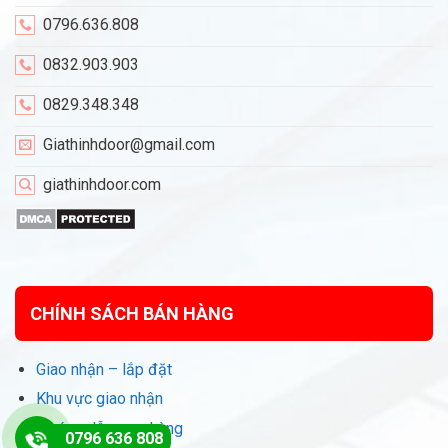
0796.636.808
0832.903.903
0829.348.348
Giathinhdoor@gmail.com
giathinhdoor.com
CHÍNH SÁCH BÁN HÀNG
Giao nhận – lắp đặt
Khu vực giao nhận
Hướng dẫn mua hàng
0796 636 808