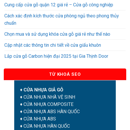
Cung cấp cửa gỗ quận 12 giá rẻ – Cửa gỗ công nghiệp
Cách xác định kích thước cửa phòng ngủ theo phong thủy
chuẩn
Chọn mua và sử dụng khóa cửa gỗ giá rẻ như thế nào
Cập nhật các thông tin chi tiết về cửa giấu khuôn
Lắp cửa gỗ Carbon hiện đại 2025 tại Gia Thịnh Door
TỪ KHOÁ SEO
♦
CỬA NHỰA GIẢ GỖ
♦
CỬA NHỰA NHÀ VỆ SINH
♦
CỬA NHỰA COMPOSITE
♦
CỬA NHỰA ABS HÀN QUỐC
♦
CỬA NHỰA ABS
♦
CỬA NHỰA HÀN QUỐC