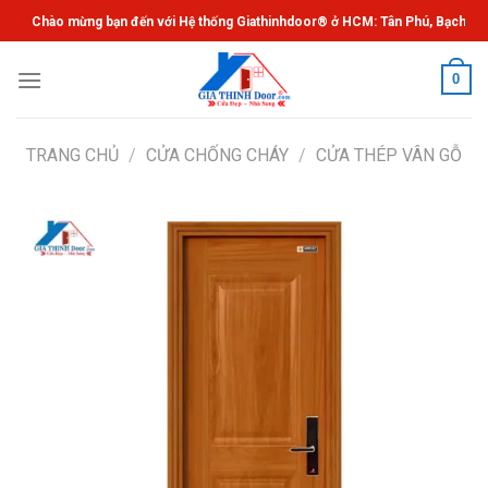
Chuyển
Chào mừng bạn đến với Hệ thống Giathinhdoor® ở HCM: Tân Phú, Bạch Đằng, 
đến
nội
0
dung
TRANG CHỦ
/
CỬA CHỐNG CHÁY
/
CỬA THÉP VÂN GỖ