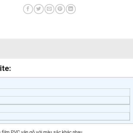
ite:
 film PVC vân gỗ với màu sắc khác nhau