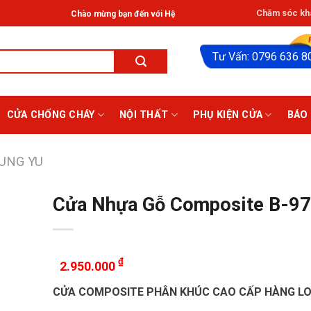
Chăm sóc khá
Chào mừng bạn đến với Hệ thống Giathinhdoor® ở HCM: Tân Phú, Bạch Đằng, 
Tư Vấn: 0796 636 8
CỬA CHỐNG CHÁY
NỘI THẤT
PHỤ KIỆN CỬA
BÁO 
UNG YU
Cửa Nhựa Gỗ Composite B-9
₫
2.950.000
CỬA COMPOSITE PHÂN KHÚC CAO CẤP HÀNG LOẠ