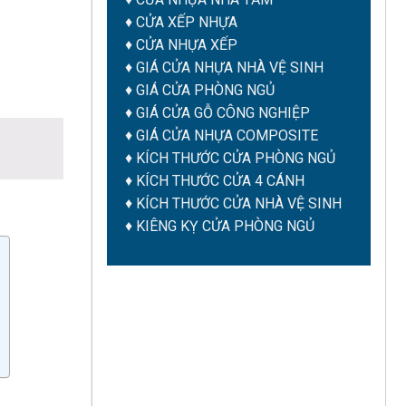
♦ CỬA XẾP NHỰA
♦ CỬA NHỰA XẾP
♦
GIÁ CỬA NHỰA NHÀ VỆ SINH
♦
GIÁ CỬA PHÒNG NGỦ
♦
GIÁ CỬA GỖ CÔNG NGHIỆP
♦
GIÁ CỬA NHỰA COMPOSITE
♦
KÍCH THƯỚC CỬA PHÒNG NGỦ
♦
KÍCH THƯỚC CỬA 4 CÁNH
♦
KÍCH THƯỚC CỬA NHÀ VỆ SINH
♦
KIÊNG KỴ CỬA PHÒNG NGỦ