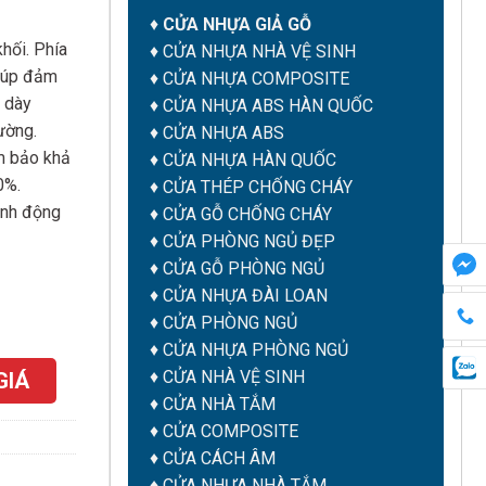
♦
CỬA NHỰA GIẢ GỖ
hối. Phía
♦
CỬA NHỰA NHÀ VỆ SINH
iúp đảm
♦
CỬA NHỰA COMPOSITE
ộ dày
♦
CỬA NHỰA ABS HÀN QUỐC
ường.
♦
CỬA NHỰA ABS
m bảo khả
♦
CỬA NHỰA HÀN QUỐC
0%.
♦
CỬA THÉP CHỐNG CHÁY
inh động
♦
CỬA GỖ CHỐNG CHÁY
♦
CỬA PHÒNG NGỦ ĐẸP
♦
CỬA GỖ PHÒNG NGỦ
♦
CỬA NHỰA ĐÀI LOAN
♦
CỬA PHÒNG NGỦ
♦
CỬA NHỰA PHÒNG NGỦ
♦
CỬA NHÀ VỆ SINH
GIÁ
♦
CỬA NHÀ TẮM
♦
CỬA COMPOSITE
♦
CỬA CÁCH ÂM
♦
CỬA NHỰA NHÀ TẮM