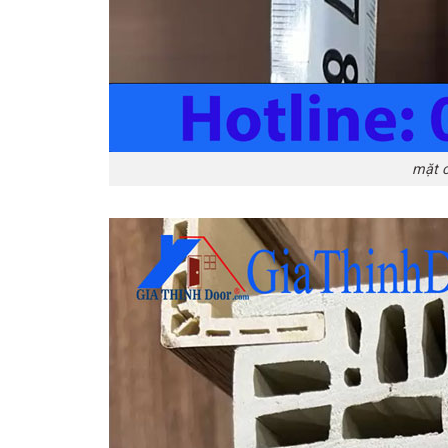
mặt c