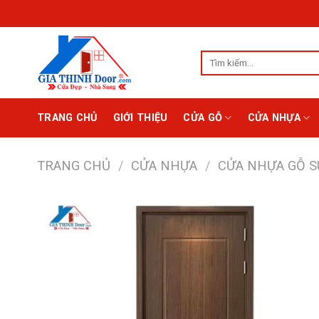
Chuyển
đến
nội
Tìm
dung
kiếm:
TRANG CHỦ
GIỚI THIỆU
CỬA GỖ
CỬA NHỰA
TRANG CHỦ
/
CỬA NHỰA
/
CỬA NHỰA GỖ S