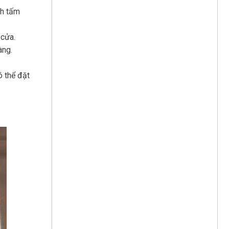
nh tấm
 cửa.
àng.
ó thể đặt