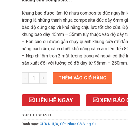
Khung bao được làm từ nhựa composite đúc nguyên k
trong là những thanh nhựa composite đúc dày 6mm g
bảo độ cứng cáp và khả năng chịu lực tốt cho cửa. Đ
khung bao dày 45mm – 55mm tùy thuộc vào độ dày t
– Ron cao su được gắn chạy quanh khung cửa để đả
năng cách âm, cách nhiệt khả năng cách âm lên đến 8
– Nẹp chỉ ôm trọn 2 mặt tường trong và ngoài có thể l
sản xuất đối với tường có độ dày từ 95mm – 250mm.
Cửa Nhựa Gỗ Composite B-971 số lượng
THÊM VÀO GIỎ HÀNG
LIÊN HỆ NGAY
XEM BÁO 
SKU:
GTD SYB-971
Danh mục:
CỬA NHỰA
,
Cửa Nhựa Gỗ Sung Yu