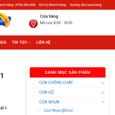
ch hàng: 0796.636.808
Hỗ trợ khách hàng
Hướng dẫn mua hàng
Gò Vấp, Thủ Đức. ®Giathinhdoor.com
Cửa hàng
08
Mở cửa: 8:00 - 18:00
GIÁ
TIN TỨC
LIÊN HỆ
DANH MỤC SẢN PHẨM
71
CỬA CHỐNG CHÁY
CỬA GỖ
CỬA NHỰA
I I:
.
Cửa Nhựa @Door