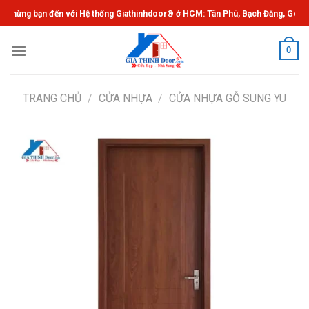
Chuyển
đến với Hệ thống Giathinhdoor® ở HCM: Tân Phú, Bạch Đằng, Gò Vấp, Thủ Đức
đến
nội
0
dung
TRANG CHỦ
/
CỬA NHỰA
/
CỬA NHỰA GỖ SUNG YU