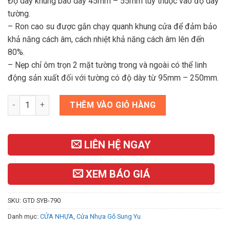
Độ dày khung bao dày 45mm – 55mm tùy thuộc vào độ dày
tường.
– Ron cao su được gắn chạy quanh khung cửa để đảm bảo
khả năng cách âm, cách nhiệt khả năng cách âm lên đến
80%.
– Nẹp chỉ ôm trọn 2 mặt tường trong và ngoài có thể linh
động sản xuất đối với tường có độ dày từ 95mm – 250mm.
Cửa Nhựa Gỗ Composite B-790 số lượng
THÊM VÀO GIỎ HÀNG
LIÊN HỆ NGAY
XEM BÁO GIÁ
SKU:
GTD SYB-790
Danh mục:
CỬA NHỰA
,
Cửa Nhựa Gỗ Sung Yu