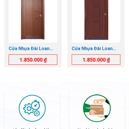
Cửa Nhựa Đài Loan
Cửa Nhựa Đài Loan
GTD.YY-25 Thay kính
GTD.YB-39
1.850.000
₫
1.850.000
₫
và lá sách