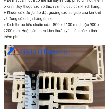
+ Bề mặt cánh cửa có thể hút huỳnh, đắp phào chỉ nổi, thêm
ô kính …tùy thuộc vào sở thích và nhu cầu của khách hàng.
+ Khuôn cửa được lắp đặt gioăng cao su giúp cửa kín khít
và đóng cửa nhẹ nhàng êm ái
+ Kích thước tiêu chuẩn cửa : 800 x 2100 mm hoặc 900 x
2200 mm. Hoặc làm theo kích thước yêu cầu mà ko tính
thêm phí