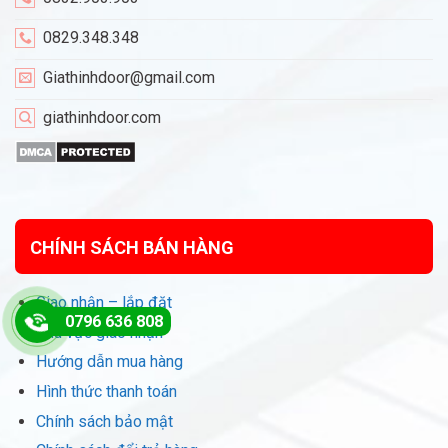
0829.348.348
Giathinhdoor@gmail.com
giathinhdoor.com
CHÍNH SÁCH BÁN HÀNG
Giao nhận – lắp đặt
0796 636 808
Khu vực giao nhận
Hướng dẫn mua hàng
Hình thức thanh toán
Chính sách bảo mật