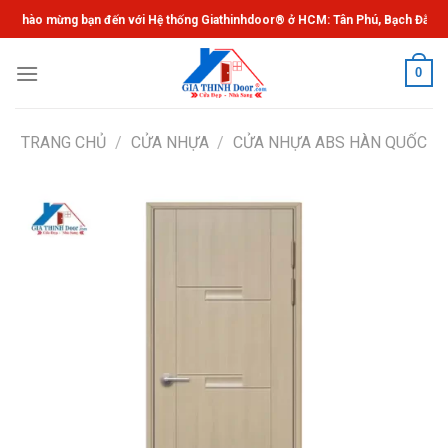
Chuyển
o mừng bạn đến với Hệ thống Giathinhdoor® ở HCM: Tân Phú, Bạch Đằng, Gò V
đến
nội
0
dung
TRANG CHỦ
/
CỬA NHỰA
/
CỬA NHỰA ABS HÀN QUỐC