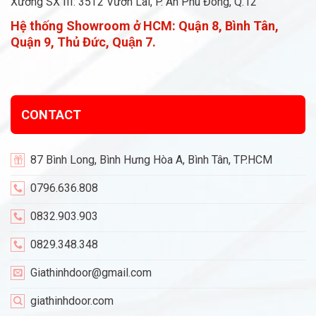
Xưởng SX III: 35T2 Vườn Lài, P. An Phú Đông, Q.12
Hệ thống Showroom ở HCM:
Quận 8, Bình Tân,
Quận 9, Thủ Đức, Quận 7.
CONTACT
87 Bình Long, Bình Hưng Hòa A, Bình Tân, TP.HCM
0796.636.808
0832.903.903
0829.348.348
Giathinhdoor@gmail.com
giathinhdoor.com