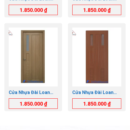
GTD.YB-30
GTD.YY-25 Thay kính
1.850.000
₫
1.850.000
₫
và lá sách
Cửa Nhựa Đài Loan
Cửa Nhựa Đài Loan
GTD.YA-25 kính mờ
GTD.YY-23
1.850.000
₫
1.850.000
₫