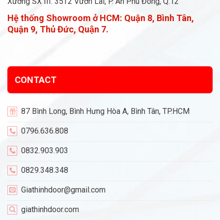
Xưởng SX III: 35T2 Vườn Lài, P. An Phú Đông, Q.12
Hệ thống Showroom ở HCM:
Quận 8, Bình Tân,
Quận 9, Thủ Đức, Quận 7.
CONTACT
87 Bình Long, Bình Hưng Hòa A, Bình Tân, TP.HCM
0796.636.808
0832.903.903
0829.348.348
Giathinhdoor@gmail.com
giathinhdoor.com