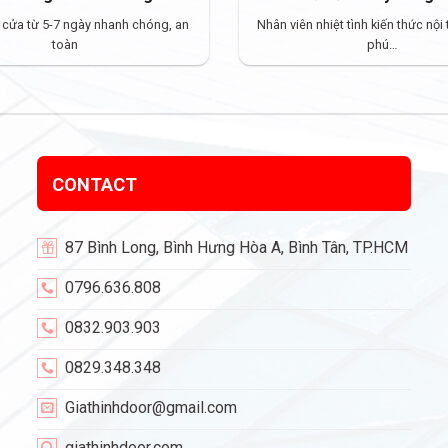
 cửa từ 5-7 ngày nhanh chóng, an
Nhân viên nhiệt tình kiến thức nội
toàn
phú…
CONTACT
87 Bình Long, Bình Hưng Hòa A, Bình Tân, TP.HCM
0796.636.808
0832.903.903
0829.348.348
Giathinhdoor@gmail.com
giathinhdoor.com