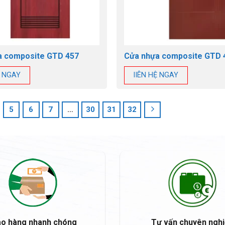
a composite GTD 457
Cửa nhựa composite GTD 
Ệ NGAY
lIÊN HỆ NGAY
5
6
7
…
30
31
32
ao hàng nhanh chóng
Tư vấn chuyên ngh