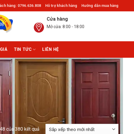
ch hàng: 0796.636.808
Hỗ trợ khách hàng
Hướng dẫn mua hàng
 Đằng, Gò Vấp, Thủ Đức. ®Giathinhdoor.com
Cửa hàng
08
Mở cửa: 8:00 - 18:00
GIÁ
TIN TỨC
LIÊN HỆ
–48 của 380 kết quả