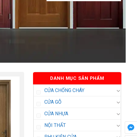
DANH MỤC SẢN PHẨM
CỬA CHỐNG CHÁY
CỬA GỖ
CỬA NHỰA
NỘI THẤT
PHỤ KIỆN CỬA