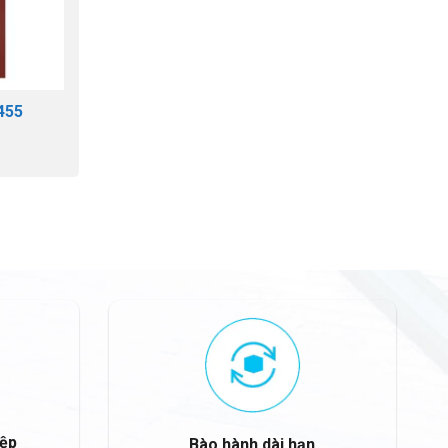
455
iệp
Bào hành dài hạn