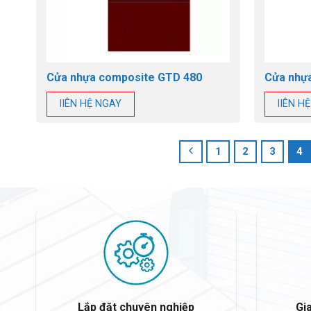
Cửa nhựa composite GTD 480
Cửa nhự
lIÊN HỆ NGAY
lIÊN H
1
2
3
4
Lắp đặt chuyên nghiệp
Gi