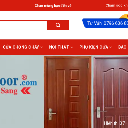
Chăm sóc khá
Chào mừng bạn đến với Hệ thống Giathinhdoor® ở HCM: Tân Phú, Bạch
Tư Vấn: 0796 636 8
CỬA CHỐNG CHÁY
NỘI THẤT
PHỤ KIỆN CỬA
BÁO 
Hiển thị 37