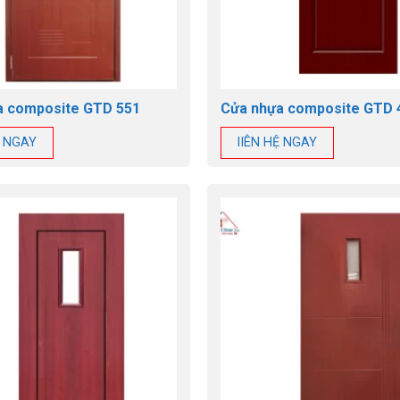
a composite GTD 551
Cửa nhựa composite GTD 
Ệ NGAY
lIÊN HỆ NGAY