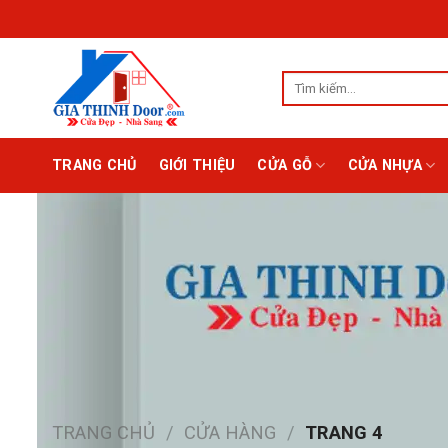
Chuyển
đến
nội
Tìm
dung
kiếm:
TRANG CHỦ
GIỚI THIỆU
CỬA GỖ
CỬA NHỰA
TRANG CHỦ
/
CỬA HÀNG
/
TRANG 4