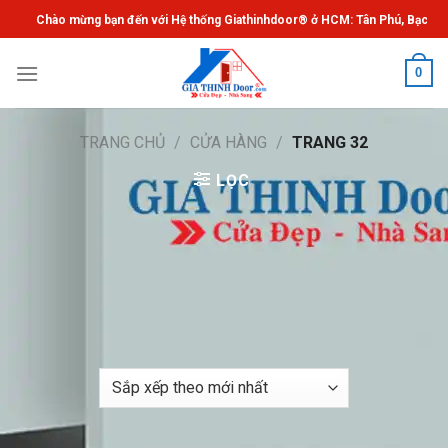
Chuyển
Chào mừng bạn đến với Hệ thống Giathinhdoor® ở HCM: Tân Phú, Bạch Đằng,
đến
nội
0
dung
TRANG CHỦ
/
CỬA HÀNG
/
TRANG 32
LỌC