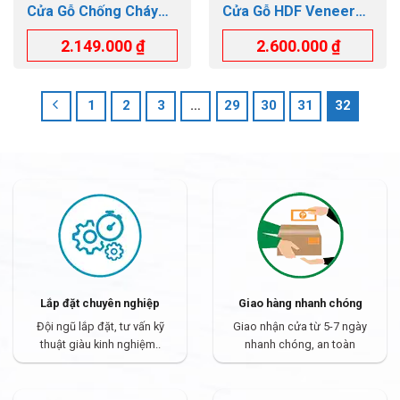
Cửa Gỗ Chống Cháy
Cửa Gỗ HDF Veneer
GTD.GCC-P1
GTD HDFV 9A ASH
2.149.000
₫
2.600.000
₫
1
2
3
…
29
30
31
32
Lắp đặt chuyên nghiệp
Giao hàng nhanh chóng
Đội ngũ lắp đặt, tư vấn kỹ
Giao nhận cửa từ 5-7 ngày
thuật giàu kinh nghiệm..
nhanh chóng, an toàn