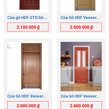
Cửa gỗ HDF GTD.5A-
Cửa Gỗ HDF Veneer
C12
GTD.2A-WALNUT
2.100.000
₫
2.600.000
₫
Cửa Gỗ HDF Veneer
Cửa Gỗ HDF Veneer
GTD.1B-OFIX
GTD.4G2-CAM XE
2.600.000
₫
2.600.000
₫