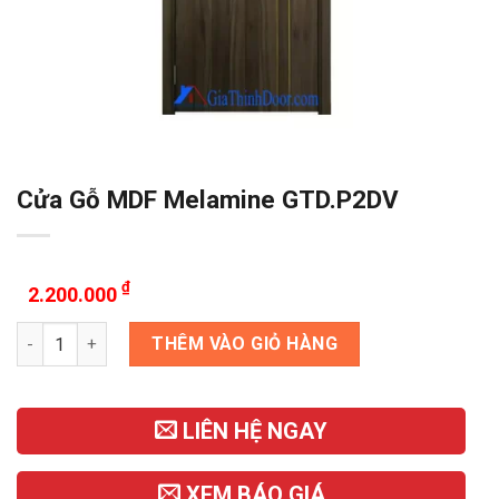
Cửa Gỗ MDF Melamine GTD.P2DV
₫
2.200.000
Cửa Gỗ MDF Melamine GTD.P2DV số lượng
THÊM VÀO GIỎ HÀNG
LIÊN HỆ NGAY
XEM BÁO GIÁ