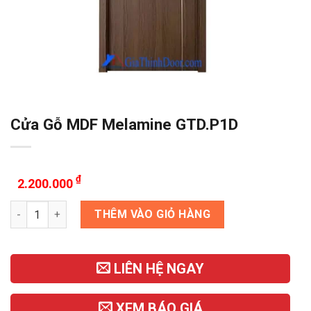
Cửa Gỗ MDF Melamine GTD.P1D
₫
2.200.000
Cửa Gỗ MDF Melamine GTD.P1D số lượng
THÊM VÀO GIỎ HÀNG
LIÊN HỆ NGAY
XEM BÁO GIÁ