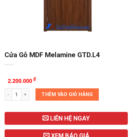
Cửa Gỗ MDF Melamine GTD.L4
₫
2.200.000
Cửa Gỗ MDF Melamine GTD.L4 số lượng
THÊM VÀO GIỎ HÀNG
LIÊN HỆ NGAY
XEM BÁO GIÁ