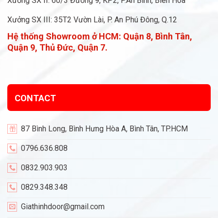
Xưởng SX II: 60/3 Đường 9, KP2, P.An Bình, Biên Hòa
Xưởng SX III: 35T2 Vườn Lài, P. An Phú Đông, Q.12
Hệ thống Showroom ở HCM:
Quận 8, Bình Tân,
Quận 9, Thủ Đức, Quận 7.
CONTACT
87 Bình Long, Bình Hưng Hòa A, Bình Tân, TP.HCM
0796.636.808
0832.903.903
0829.348.348
Giathinhdoor@gmail.com