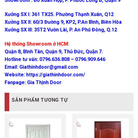
Showroom : Đỗ Xuân Hợp, P. Phước Long B, Quận 9
Xưởng SX I: 361 TX25. Phường Thạnh Xuân, Q12
Xưởng SX II: 60/3 Đường 9, KP2, P.An Bình, Biên Hòa
Xưởng SX III: 35T2 Vườn Lài, P. An Phú Đông, Q.12
Hệ thống Showroom ở HCM:
Quận 8, Bình Tân, Quận 9, Thủ Đức, Quận 7.
Hotline tư vấn: 0796.636.808 – 0796.909.646
Email:
Giathinhdoor@gmail.com
Website:
https://giathinhdoor.com/
Fanpage:
Gia Thịnh Door
SẢN PHẨM TƯƠNG TỰ