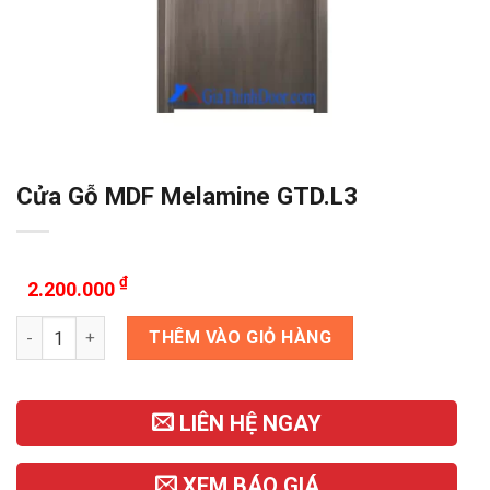
Cửa Gỗ MDF Melamine GTD.L3
₫
2.200.000
Cửa Gỗ MDF Melamine GTD.L3 số lượng
THÊM VÀO GIỎ HÀNG
LIÊN HỆ NGAY
XEM BÁO GIÁ