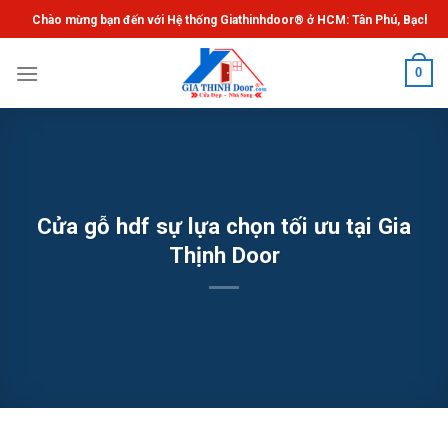
Chuyển
Chào mừng bạn đến với Hệ thống Giathinhdoor® ở HCM: Tân Phú, Bạch Đằng, 
đến
nội
0
dung
Cửa gỗ hdf sự lựa chọn tối ưu tại Gia
Thịnh Door