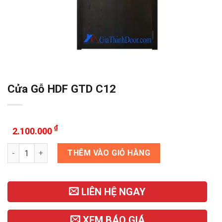
Cửa Gỗ HDF GTD C12
₫
2.100.000
Cửa Gỗ HDF GTD C12 số lượng
THÊM VÀO GIỎ HÀNG
LIÊN HỆ NGAY
XEM BÁO GIÁ