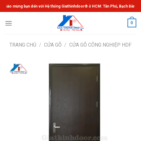
Chuyển
 mừng bạn đến với Hệ thống Giathinhdoor® ở HCM: Tân Phú, Bạch Đằng, Gò Vấ
đến
nội
0
dung
TRANG CHỦ
/
CỬA GỖ
/
CỬA GỖ CÔNG NGHIỆP HDF