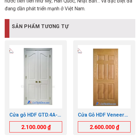
nước tiên tiến như Mỹ, Hàn Quốc, Nhật Bản… và đặc biệt đã
đang dần phát triển mạnh ở Việt Nam.
SẢN PHẨM TƯƠNG TỰ
Cửa gỗ HDF GTD.4A-
Cửa Gỗ HDF Veneer
C1 Cánh đôi
GTD.6A-ASH
2.100.000
₫
2.600.000
₫