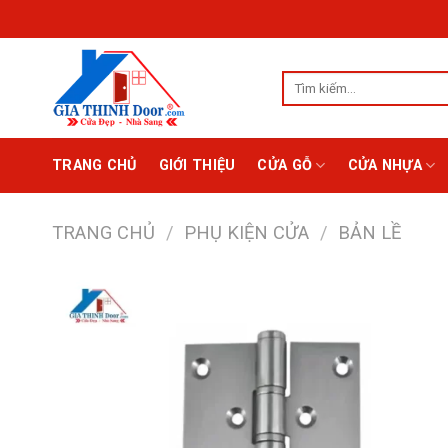
Chuyển
đến
nội
Tìm
dung
kiếm:
TRANG CHỦ
GIỚI THIỆU
CỬA GỖ
CỬA NHỰA
TRANG CHỦ
/
PHỤ KIỆN CỬA
/
BẢN LỀ