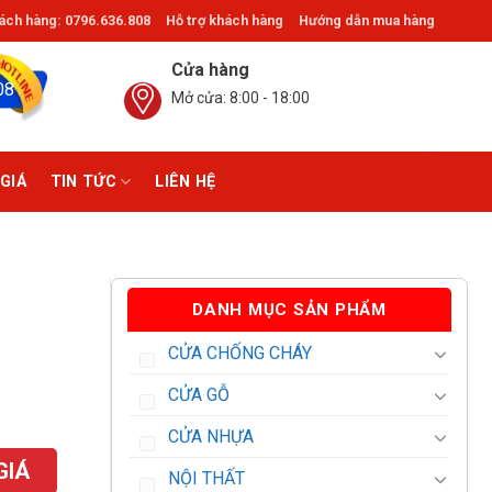
ch hàng: 0796.636.808
Hỗ trợ khách hàng
Hướng dẫn mua hàng
, Bạch Đằng, Gò Vấp, Thủ Đức. ®Giathinhdoor.com
Cửa hàng
08
Mở cửa: 8:00 - 18:00
GIÁ
TIN TỨC
LIÊN HỆ
DANH MỤC SẢN PHẨM
CỬA CHỐNG CHÁY
CỬA GỖ
CỬA NHỰA
GIÁ
NỘI THẤT