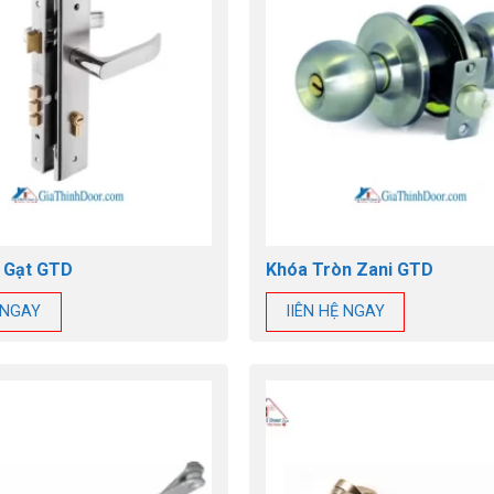
 Gạt GTD
Khóa Tròn Zani GTD
Ệ NGAY
lIÊN HỆ NGAY