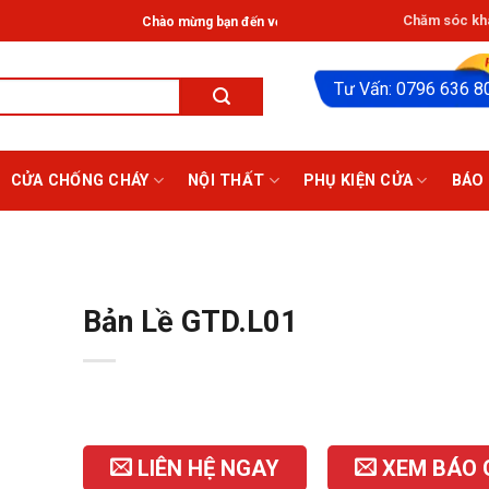
Chăm sóc khá
Chào mừng bạn đến với Hệ thống Giathinhdoor® ở HCM: Tân Phú
Tư Vấn: 0796 636 8
CỬA CHỐNG CHÁY
NỘI THẤT
PHỤ KIỆN CỬA
BÁO 
Bản Lề GTD.L01
LIÊN HỆ NGAY
XEM BÁO 