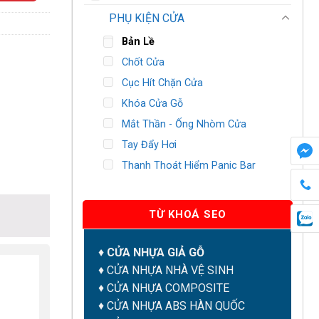
PHỤ KIỆN CỬA
Bản Lề
Chốt Cửa
Cục Hít Chặn Cửa
Khóa Cửa Gỗ
Mắt Thần - Ống Nhòm Cửa
Tay Đẩy Hơi
Thanh Thoát Hiểm Panic Bar
TỪ KHOÁ SEO
♦
CỬA NHỰA GIẢ GỖ
♦
CỬA NHỰA NHÀ VỆ SINH
♦
CỬA NHỰA COMPOSITE
♦
CỬA NHỰA ABS HÀN QUỐC