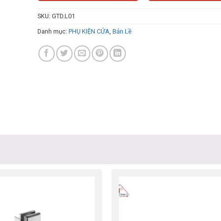
SKU:
GTD.L01
Danh mục:
PHỤ KIỆN CỬA
,
Bản Lề